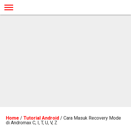
BERANDA
TUTORIAL
TUTORIAL
TUTORIAL
TUTORIAL
TUTORIAL
TUTORIAL
TUTORIAL
TUTORIAL
TUTORIAL
TUTORIAL
TUTORIAL
TUTORIAL
TUTORIAL
TUTORIAL
TUTORIAL
GAMES
DESAIN
ANDROID
IOS
YOUTUBE
INTERNET
WINDOWS
LINUX
MACINTOSH
MESSENGER
BLOGSPOT
WORDPRESS
PEMROGRAMAN
SEO
WEB
SERVER
Home
/
Tutorial Android
/
Cara Masuk Recovery Mode
di Andromax C, I, T, U, V, Z