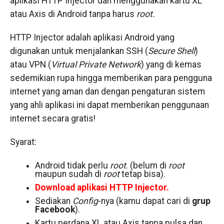
aplikasi HTTP Injector dan menggunakan kartu XL
atau Axis di Android tanpa harus
root.
HTTP Injector adalah aplikasi Android yang
digunakan untuk menjalankan SSH (
Secure Shell
)
atau VPN (
Virtual Private Network
) yang di kemas
sedemikian rupa hingga memberikan para pengguna
internet yang aman dan dengan pengaturan sistem
yang ahli aplikasi ini dapat memberikan penggunaan
internet secara gratis!
Syarat:
Android tidak perlu
root
. (belum di
root
maupun sudah di
root
tetap bisa).
Download aplikasi HTTP Injector.
Sediakan
Config
-nya (kamu dapat cari di
grup
Facebook
).
Kartu perdana XL atau Axis tanpa pulsa dan