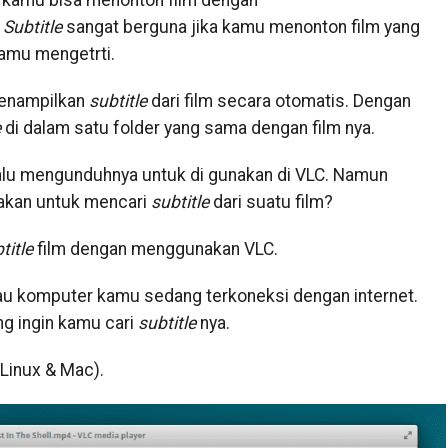
 kamu bisa menonton film dengan
.
Subtitle
sangat berguna jika kamu menonton film yang
amu mengetrti.
enampilkan
subtitle
dari film secara otomatis. Dengan
e
di dalam satu folder yang sama dengan film nya.
Lalu mengunduhnya untuk di gunakan di VLC. Namun
nakan untuk mencari
subtitle
dari suatu film?
title
film dengan menggunakan VLC.
au komputer kamu sedang terkoneksi dengan internet.
g ingin kamu cari
subtitle
nya.
Linux & Mac).