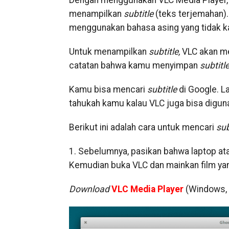
Dengan menggunakan VLC Media Player,
menampilkan
subtitle
(teks terjemahan)
menggunakan bahasa asing yang tidak k
Untuk menampilkan
subtitle,
VLC akan m
catatan bahwa kamu menyimpan
subtitl
Kamu bisa mencari
subtitle
di Google. 
tahukah kamu kalau VLC juga bisa digu
Berikut ini adalah cara untuk mencari
sub
1. Sebelumnya, pasikan bahwa laptop at
Kemudian buka VLC dan mainkan film yan
Download
VLC Media Player
(Windows, 