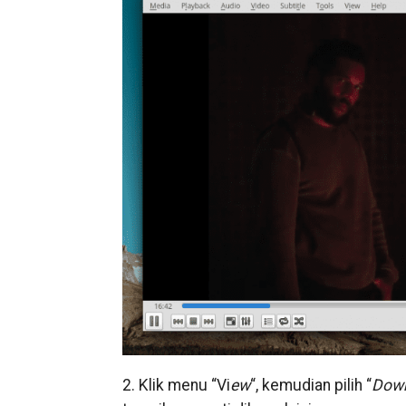
2. Klik menu “Vi
ew
“, kemudian pilih “
Down