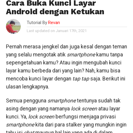
Cara Buka Kunci Layar
Android dengan Ketukan
Tutorial By
Revan
Last updated on Januari 17th, 2021
Pernah merasa jengkel dan juga kesal dengan teman
yang selalu mengotak atik
smartphone
kamu tanpa
sepengetahuan kamu? Atau ingin mengubah kunci
layar kamu berbeda dari yang lain? Nah, kamu bisa
mencoba kunci layar dengan
tap
tap
saja. Berikut ini
ulasan lengkapnya.
Semua pengguna
smartphone
tentunya sudah tak
asing dengan yang namanya
lock
screen
atau layar
kunci. Ya,
lock screen
berfungsi menjaga privasi
smartphone
kita dari para stalker yang mungkin ingin
tahu isi
chat
maupun hal lain yang ada di dalam