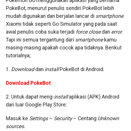
Pokemon Go menggunakan aplikasi yang bernama
PokeBot, menurut penulis sendiri PokeBot lebih
mudah digunakan dan berjalan lancar di
smartphone
Xiaomi tidak seperti Go Simulator yang pada saat
awal penulis coba suka terjadi
force close
dan
error
.
Tapi ini semua tergantung dari
smartphone
kamu
masing-masing apakah cocok apa tidaknya. Berikut
tutorialnya;
1.
Download
dan
install
PokeBot di Android.
Download PokeBot
2. Untuk dapat meng-
install
aplikasi (APK) Android
dari luar Google Play Store:
Masuk ke
Settings
–
Security
– Centang
Unknown
sources.