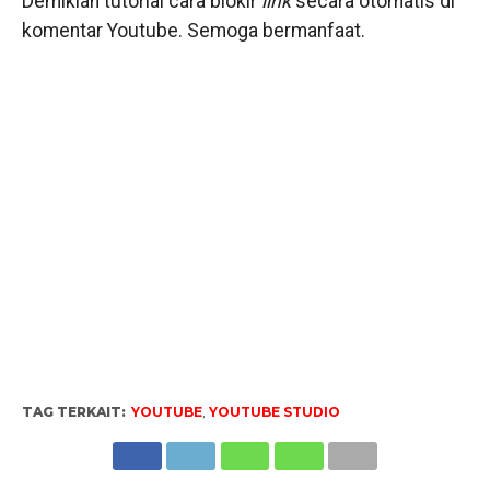
Demikian tutorial cara blokir
link
secara otomatis di
komentar Youtube. Semoga bermanfaat.
TAG TERKAIT:
YOUTUBE
,
YOUTUBE STUDIO