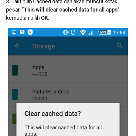
3. Lalu pilih Cached data dan akan muncul kotak
pesan “
This will clear cached data for all apps
”
kemudian pilih
OK
.