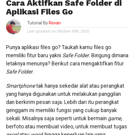
Cara Aktifkan Safe Folder di
Aplikasi Files Go
Tutorial By
Revan
Last updated on Oktober 30th, 2020
Punya aplikasi files go? Taukah kamu files go
memiliki fitur baru yakni
Safe Folder
. Bingung dimana
letaknya menunya? Berikut cara mengaktifkan fitur
Safe Folder
.
Smartphone
tak hanya sekedar alat atau perangkat
yang hanya digunakan untuk melakukan panggilan
dan berkirim pesan saja. Lebih dari itu perangkat
genggam ini memiliki fungsi yang cukup banyak
sekali. Misalnya saja seperti untuk bermain
game
,
berfoto atau membuat video, untuk membuat tugas
excel
atau
word
, hingga keperluan lain yang