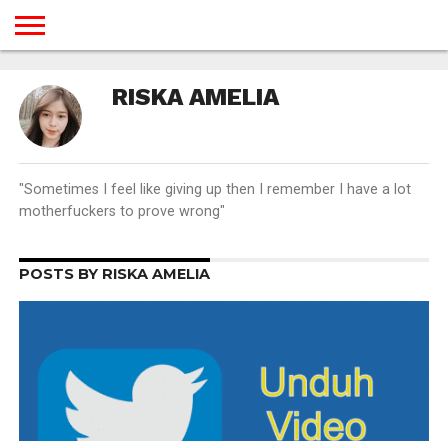
BERANDA
TUTORIAL
TUTORIAL
TUTORIAL
TUTORIAL
TUTORIAL
TUTORIAL
TUTORIAL
TUTORIAL
TUTORIAL
TUTORIAL
TUTORIAL
TUTORIAL
TUTORIAL
TUTORIAL
TUTORIAL
RISKA AMELIA
GAMES
DESAIN
ANDROID
IOS
YOUTUBE
INTERNET
WINDOWS
LINUX
MACINTOSH
MESSENGER
BLOGSPOT
WORDPRESS
PEMROGRAMAN
SEO
WEB
SERVER
"Sometimes I feel like giving up then I remember I have a lot
motherfuckers to prove wrong"
POSTS BY RISKA AMELIA