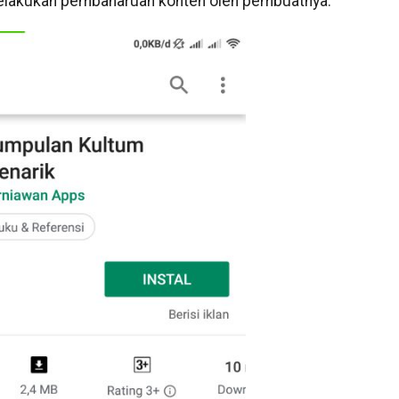
us melakukan pembaharuan konten oleh pembuatnya.